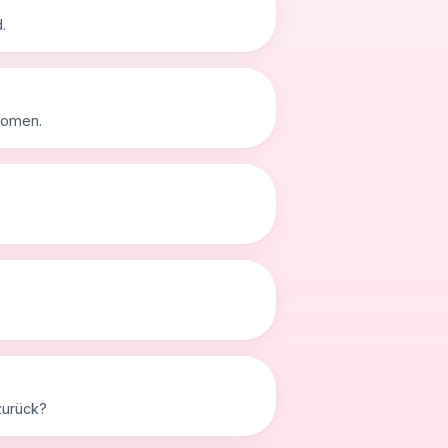
.
tomen.
zurück?