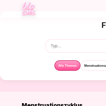
F
Alle Themen
Menstruations
Menstruationszyklus