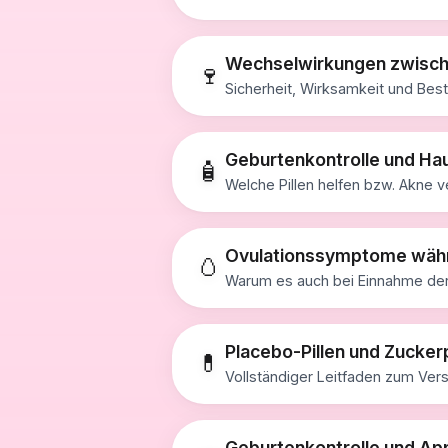
Wechselwirkungen zwisch
🍷
Sicherheit, Wirksamkeit und Bes
Geburtenkontrolle und Ha
🧴
Welche Pillen helfen bzw. Akne 
Ovulationssymptome währ
🥚
Warum es auch bei Einnahme der
Placebo-Pillen und Zuckerp
💊
Vollständiger Leitfaden zum Ver
Geburtenkontrolle und Ap