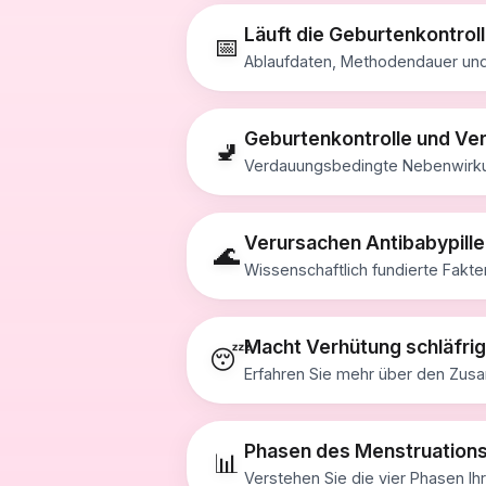
Läuft die Geburtenkontrol
📅
Ablaufdaten, Methodendauer und 
Geburtenkontrolle und Ve
🚽
Verdauungsbedingte Nebenwirku
Verursachen Antibabypillen
🌊
Wissenschaftlich fundierte Fakt
Macht Verhütung schläfri
😴
Erfahren Sie mehr über den Zus
Phasen des Menstruation
📊
Verstehen Sie die vier Phasen Ih