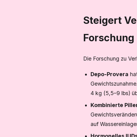
Steigert V
Forschung 
Die Forschung zu Ver
Depo-Provera
hat
Gewichtszunahme. 
4 kg (5,5–9 lbs) ü
Kombinierte Pille
Gewichtsveränderu
auf Wassereinlage
Hormonelles IUD