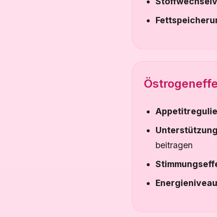
Stoffwechsel
Fettspeicheru
Östrogeneff
Appetitreguli
Unterstützung
beitragen
Stimmungseff
Energienivea