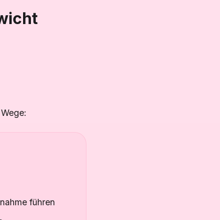
wicht
e Wege:
unahme führen