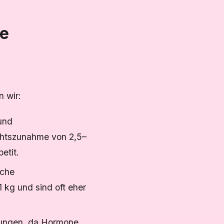
ie
 wir:
und
chtszunahme von 2,5–
etit.
iche
kg und sind oft eher
rungen, da Hormone