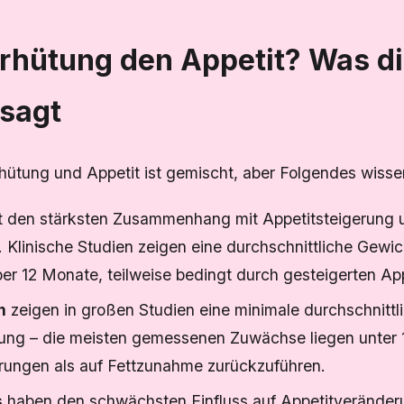
erhütung den Appetit? Was d
sagt
hütung und Appetit ist gemischt, aber Folgendes wissen
 den stärksten Zusammenhang mit Appetitsteigerung 
Klinische Studien zeigen eine durchschnittliche Gewi
ber 12 Monate, teilweise bedingt durch gesteigerten App
n
zeigen in großen Studien eine minimale durchschnittl
ng – die meisten gemessenen Zuwächse liegen unter 1 
rungen als auf Fettzunahme zurückzuführen.
s
haben den schwächsten Einfluss auf Appetitverände