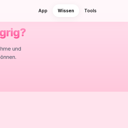
App
Wissen
Tools
grig?
ahme und
können.
.