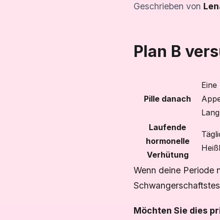
Geschrieben von
Len
Plan B ver
Eine
Pille danach
Appe
Langz
Laufende
Tägl
hormonelle
Heiß
Verhütung
Wenn deine Periode n
Schwangerschaftstest
Möchten Sie dies pr