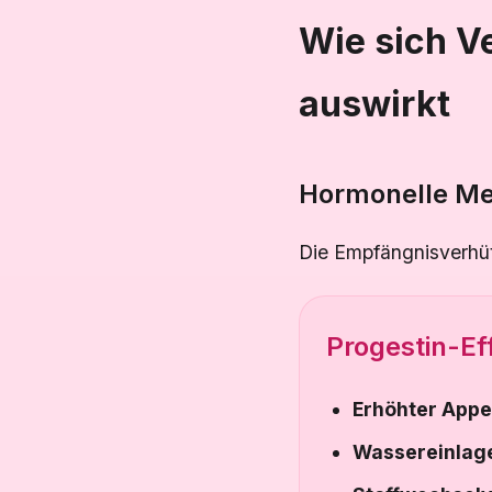
Wie sich V
auswirkt
Hormonelle M
Die Empfängnisverhüt
Progestin-Ef
Erhöhter Appe
Wassereinlag