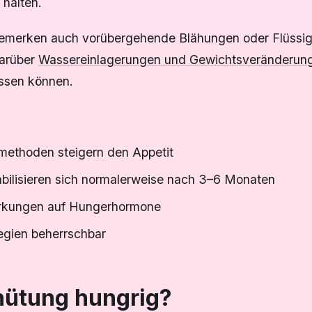
halten.
erken auch vorübergehende Blähungen oder Flüssig
darüber
Wassereinlagerungen und Gewichtsveränderun
ussen können.
methoden steigern den Appetit
bilisieren sich normalerweise nach 3–6 Monaten
rkungen auf Hungerhormone
tegien beherrschbar
hütung hungrig?