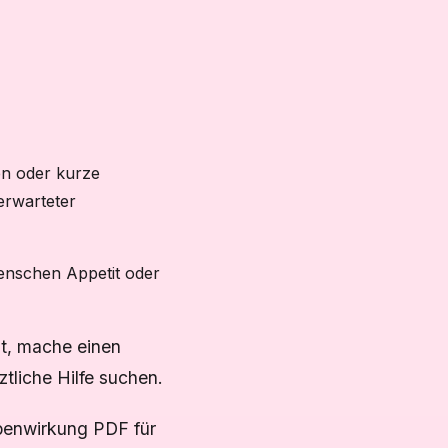
en oder kurze
erwarteter
enschen Appetit oder
st, mache einen
tliche Hilfe suchen.
ebenwirkung PDF für