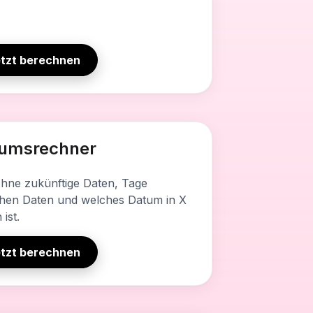
tzt berechnen
es Tool enthält
umsrechner
 Wochen und Monate ab heute
zwischen zwei Daten
hne zukünftige Daten, Tage
hen Daten und welches Datum in X
n-in-Monate-Berechnung
ist.
lle Schwangerschaftsmeilensteine
tzt berechnen