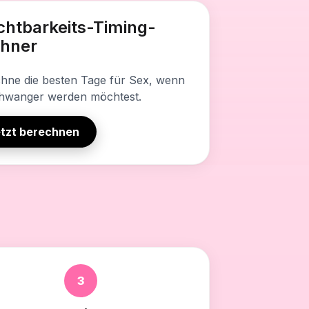
es Tool enthält
chtbarkeits-Timing-
nalisiertes fruchtbares Fenster
hner
g-Empfehlungen
sbasierte Vorhersagen
hne die besten Tage für Sex, wenn
hwanger werden möchtest.
te Berechnung
tzt berechnen
3