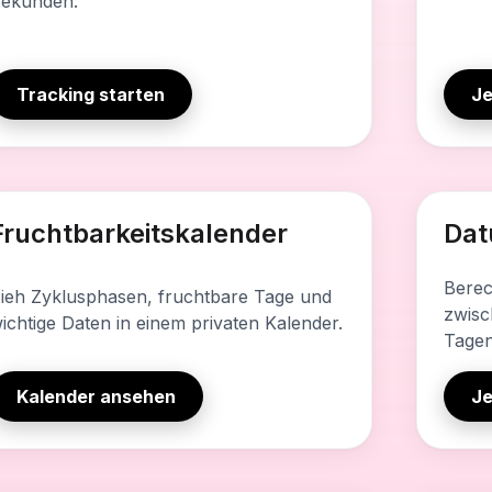
ekunden.
Tracking starten
Je
dieses Tool enthält
Was dies
Fruchtbarkeitskalender
Dat
isuelle Zyklusansicht
Tage,
arkierung fruchtbarer Tage
Tage 
Berec
ieh Zyklusphasen, fruchtbare Tage und
zwisc
nzeigen der Zyklusphasen
Woche
ichtige Daten in einem privaten Kalender.
Tagen 
rivate Berechnung
Schne
Kalender ansehen
Je