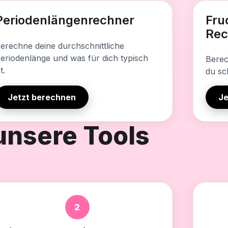
dieses Tool enthält
Was dies
Periodenlängenrechner
Fru
urchschnittliche Periodenlänge
Perso
Rec
urze und lange Periodenspanne
Timin
erechne deine durchschnittliche
eriodenlänge und was für dich typisch
ykluskontext
Zyklu
Berec
st.
du sc
rivate Berechnung
Priva
Jetzt berechnen
Je
unsere Tools
2