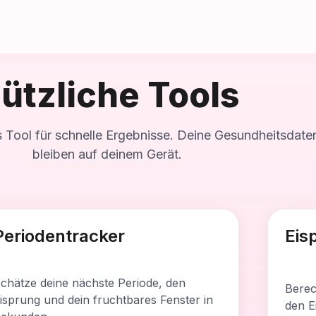
ützliche Tools
s Tool für schnelle Ergebnisse. Deine Gesundheitsdate
bleiben auf deinem Gerät.
dieses Tool enthält
Was dies
Periodentracker
Eis
chätzung der nächsten Periode
Schät
chätzung des Eisprungs
Zeigt
chätze deine nächste Periode, den
Berec
chätzung des fruchtbaren Fensters
Funkti
isprung und dein fruchtbares Fenster in
den E
rivate Berechnung im Browser
Priva