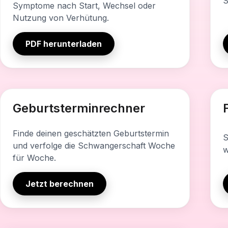
S
Symptome nach Start, Wechsel oder
Nutzung von Verhütung.
PDF herunterladen
Was dieses Tool enthält
Was 
Geburtsterminrechner
Schätzung des Geburtstermins
V
Schwangerschaftswoche
M
Finde deinen geschätzten Geburtstermin
S
und verfolge die Schwangerschaft Woche
Trimester-Übersicht
A
w
für Woche.
Wichtige Meilensteine
P
Jetzt berechnen