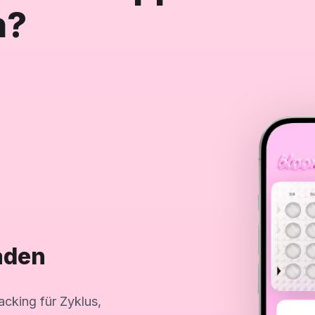
n?
aden
cking für Zyklus,