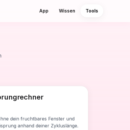
App
Wissen
Tools
n
es Tool enthält
prungrechner
zt den Eisprungtermin
 das fruchtbare Fenster
hne dein fruchtbares Fenster und
oniert mit jeder Zykluslänge
isprung anhand deiner Zykluslänge.
te Berechnung