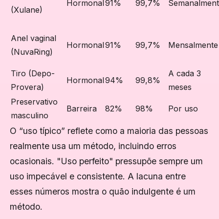
Hormonal
91%
99,7%
Semanalment
(Xulane)
Anel vaginal
Hormonal
91%
99,7%
Mensalmente
(NuvaRing)
Tiro (Depo-
A cada 3
Hormonal
94%
99,8%
Provera)
meses
Preservativo
Barreira
82%
98%
Por uso
masculino
O “uso típico” reflete como a maioria das pessoas
realmente usa um método, incluindo erros
ocasionais. "Uso perfeito" pressupõe sempre um
uso impecável e consistente. A lacuna entre
esses números mostra o quão indulgente é um
método.