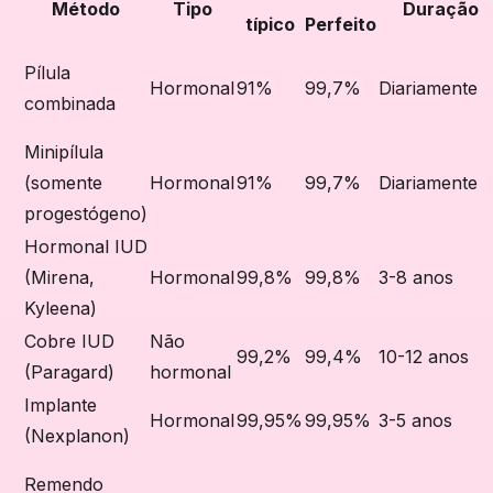
Método
Tipo
Duração
típico
Perfeito
Pílula
Hormonal
91%
99,7%
Diariamente
combinada
Minipílula
(somente
Hormonal
91%
99,7%
Diariamente
progestógeno)
Hormonal IUD
(Mirena,
Hormonal
99,8%
99,8%
3-8 anos
Kyleena)
Cobre IUD
Não
99,2%
99,4%
10-12 anos
(Paragard)
hormonal
Implante
Hormonal
99,95%
99,95%
3-5 anos
(Nexplanon)
Remendo