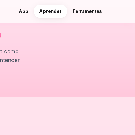
App
Aprender
Ferramentas
e
da como
entender