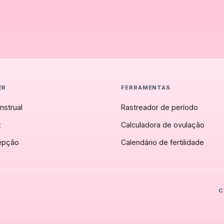
ER
FERRAMENTAS
nstrual
Rastreador de período
z
Calculadora de ovulação
epção
Calendário de fertilidade
C