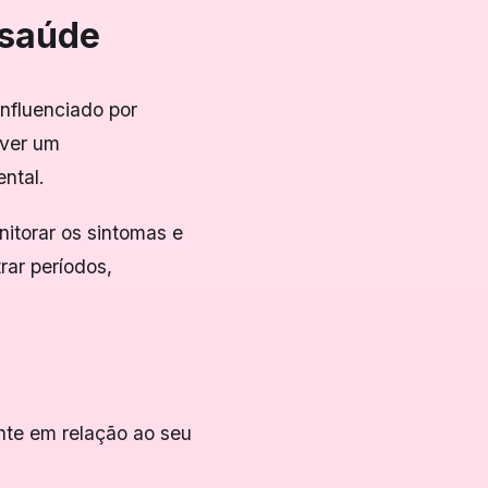
 saúde
nfluenciado por
lver um
ntal.
itorar os sintomas e
rar períodos,
nte em relação ao seu