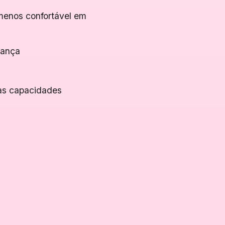
menos confortável em
iança
uas capacidades