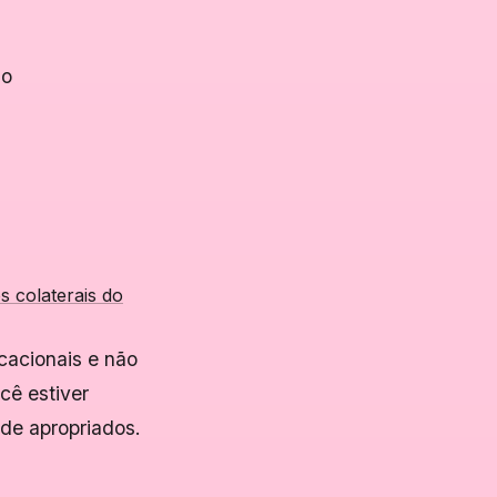
so
os colaterais do
cacionais e não
cê estiver
úde apropriados.