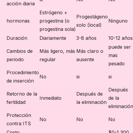
acción diaria
Estrógeno +
Progestágeno
hormonas
progestina (o
Ninguno
solo (local)
progestina sola)
Duración
Diariamente
3-8 años
10-12 años
puede ser
Cambios de
Más ligero, más
Más claro o
mas
periodo
regular
ausente
pesado
Procedimiento
No
si
si
de inserción
Después
Retorno de la
Después de
Inmediato
de la
fertilidad
la eliminación
eliminació
Protección
No
No
No
contra ITS
Costo
$0-1,300