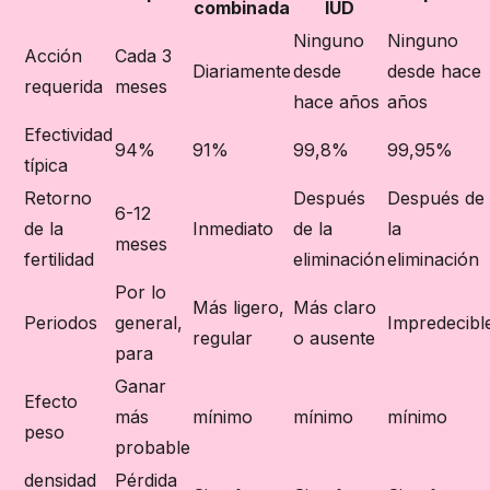
combinada
IUD
Ninguno
Ninguno
Acción
Cada 3
Diariamente
desde
desde hace
requerida
meses
hace años
años
Efectividad
94%
91%
99,8%
99,95%
típica
Retorno
Después
Después de
6-12
de la
Inmediato
de la
la
meses
fertilidad
eliminación
eliminación
Por lo
Más ligero,
Más claro
Periodos
general,
Impredecibl
regular
o ausente
para
Ganar
Efecto
más
mínimo
mínimo
mínimo
peso
probable
densidad
Pérdida