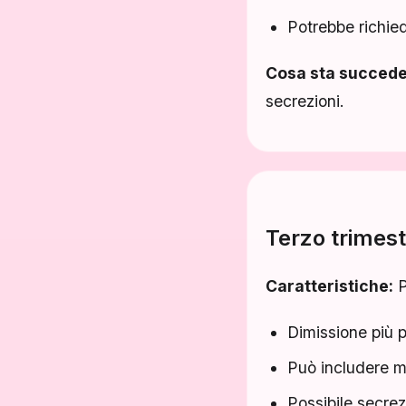
Potrebbe richied
Cosa sta succed
secrezioni.
Terzo trimes
Caratteristiche:
P
Dimissione più 
Può includere m
Possibile secre