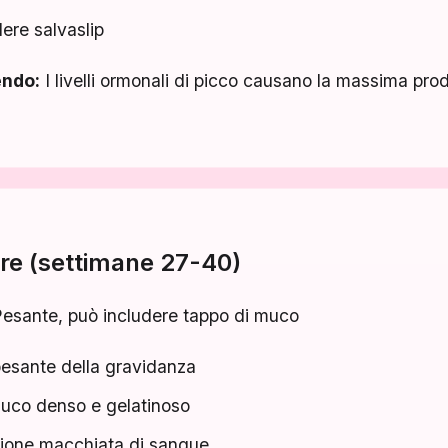
ere salvaslip
endo:
I livelli ormonali di picco causano la massima pro
tre (settimane 27-40)
esante, può includere tappo di muco
pesante della gravidanza
uco denso e gelatinoso
zione macchiata di sangue