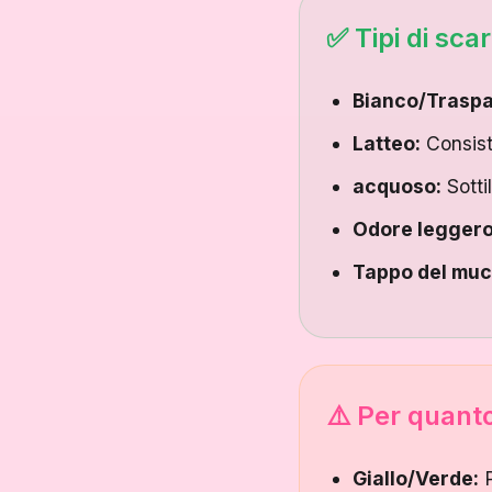
✅ Tipi di sca
Bianco/Traspa
Latteo:
Consist
acquoso:
Sotti
Odore leggero
Tappo del muc
⚠️ Per quanto
Giallo/Verde:
P