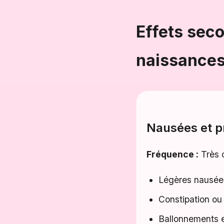
Effets sec
naissance
Nausées et p
Fréquence :
Très c
Légères nausées
Constipation ou
Ballonnements 